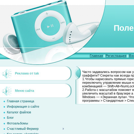
Поле
Главная
|
Регистрация
|
Вх
Часто задавались вопросом как 
Реклама от tak
граффити? Секреты как всегда пр
1.Чтобы нарисовать прямые гори
переключить управление мыши на
комбинацией — Shift+Alt+NumLoc
2.Работа с масштабом поможет в
Меню сайта
увеличить масштаб в браузере а
Windows — «Экранная лупа». Что
программы > Стандартные > Спе
Главная страница
Информация о сайте
Каталог файлов
Блог
Фотоальбомы
Счастливый Фермер