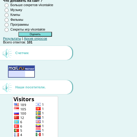
Что добавить на сайт ?
Больше секретов vkontakte
Музыку
Клипы
Фильмы
Программы
Секреты игр vkontakte
Результаты
|
Архив опросов
Всего ответов:
101
Счетчик
Наши посетители.