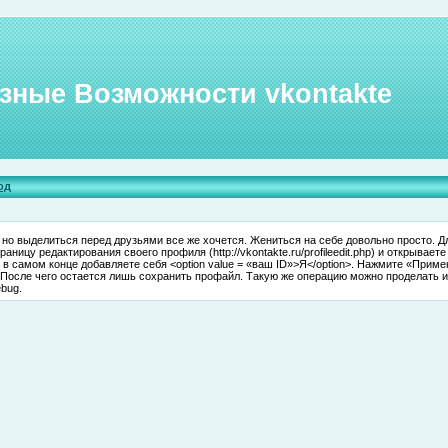
зные Возможности vkontakte
од
, но выделиться перед друзьями все же хочется. Жениться на себе довольно просто. Д
раницу редактирования своего профиля (http://vkontakte.ru/profileedit.php) и открывает
в самом конце добавляете себя <option value = «ваш ID»>Я</option>. Нажмите «Приме
После чего остается лишь сохранить профайл. Такую же операцию можно проделать и в 
ebug.