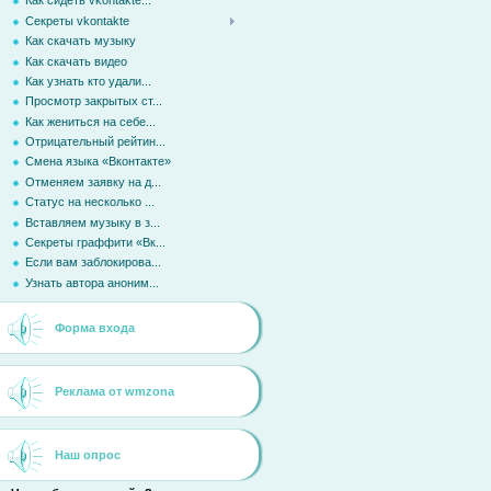
Как сидеть vkontakte...
Секреты vkontakte
Как скачать музыку
Как скачать видео
Как узнать кто удали...
Просмотр закрытых ст...
Как жениться на себе...
Отрицательный рейтин...
Смена языка «Вконтакте»
Отменяем заявку на д...
Статус на несколько ...
Вставляем музыку в з...
Секреты граффити «Вк...
Если вам заблокирова...
Узнать автора аноним...
Форма входа
Реклама от wmzona
Наш опрос